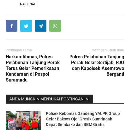
VIA
NASIONAL
Postingan Lama
Postingan Lebih Baru
Harkamtibmas, Polres
Polres Pelabuhan Tanjung
Pelabuhan Tanjung Perak
Perak Gelar Sertijab, PJU
Terus Gelar Pemeriksaan
dan Kapolsek Asemrowo
Kendaraan di Pospol
Berganti
Suramadu
ANDA MUNGKIN MENYUKAI POSTINGAN INI
Polsek Kebomas Gandeng YALPK Group
Gelar Baksos Ojol Gresik Sumringah
Dapat Sembako dan BBM Gratis