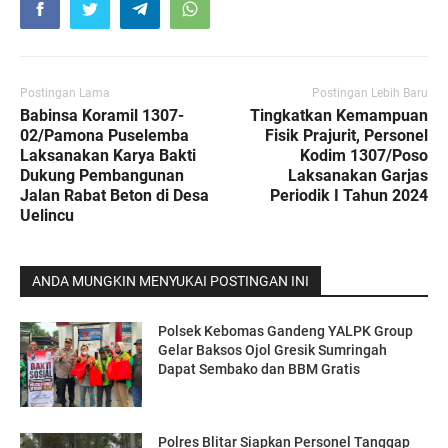
Postingan Lama
Postingan Lebih Baru
Babinsa Koramil 1307-
Tingkatkan Kemampuan
02/Pamona Puselemba
Fisik Prajurit, Personel
Laksanakan Karya Bakti
Kodim 1307/Poso
Dukung Pembangunan
Laksanakan Garjas
Jalan Rabat Beton di Desa
Periodik I Tahun 2024
Uelincu
ANDA MUNGKIN MENYUKAI POSTINGAN INI
Polsek Kebomas Gandeng YALPK Group
Gelar Baksos Ojol Gresik Sumringah
Dapat Sembako dan BBM Gratis
Polres Blitar Siapkan Personel Tanggap