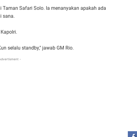
di Taman Safari Solo. Ia menanyakan apakah ada
i sana.
Kapolri.
n selalu standby," jawab GM Rio.
Advertisment -
ST