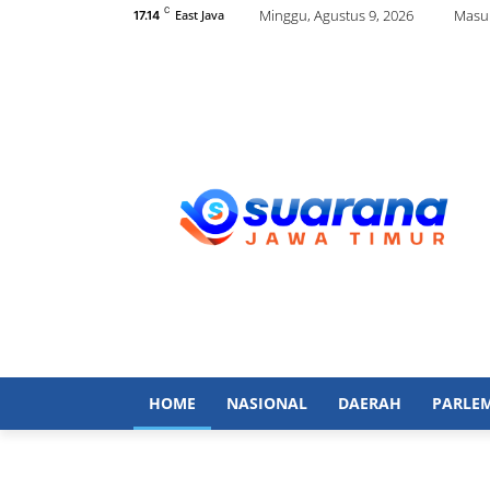
C
Minggu, Agustus 9, 2026
Masu
East Java
17.14
HOME
NASIONAL
DAERAH
PARLE